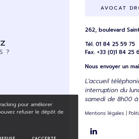
AVOCAT DRO
262, boulevard Sai
z
Tél.
01 84 25 59 75
S ?
Fax. +33 (0)1 84 25 
Nous envoyer un mai
L'accueil téléphon
interruption du lu
samedi de 8h00 à
racking pour améliorer
 pouvez refuser le dépôt de
Mentions légales
Poli
REFUSE
J'ACCEPTE