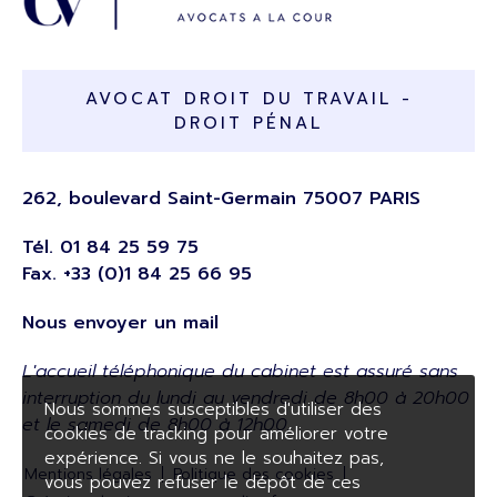
AVOCAT DROIT DU TRAVAIL -
DROIT PÉNAL
262, boulevard Saint-Germain 75007 PARIS
Tél.
01 84 25 59 75
Fax. +33 (0)1 84 25 66 95
Nous envoyer un mail
L'accueil téléphonique du cabinet est assuré sans
interruption du lundi au vendredi de 8h00 à 20h00
Nous sommes susceptibles d'utiliser des
et le samedi de 8h00 à 12h00.
cookies de tracking pour améliorer votre
expérience. Si vous ne le souhaitez pas,
Mentions légales
Politique des cookies
vous pouvez refuser le dépôt de ces