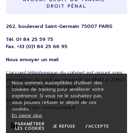
DROIT PÉNAL
262, boulevard Saint-Germain 75007 PARIS
Tél.
01 84 25 59 75
Fax. +33 (0)1 84 25 66 95
Nous envoyer un mail
L'accueil téléphonique du cabinet est assuré sans
interruption du lundi au vendredi de 8h00 à 20h00
Nous sommes susceptibles d'utiliser des
et le samedi de 8h00 à 12h00.
cookies de tracking pour améliorer votre
expérience. Si vous ne le souhaitez pas,
Mentions légales
Politique des cookies
vous pouvez refuser le dépôt de ces
Création du site :
www.agoraline.fr
cookies.
En savoir plus
PARAMÉTRER
JE REFUSE
J'ACCEPTE
LES COOKIES